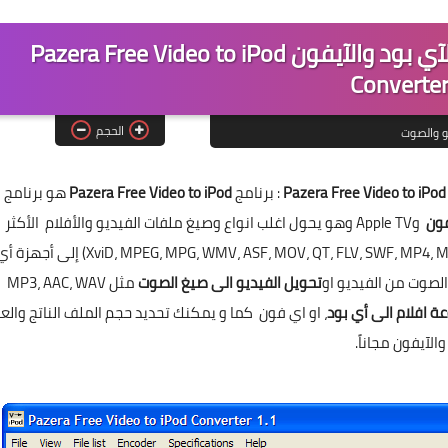
تحميل برنامج تحويل الفيديو الى الآي بود والآيفون Pazera Free Video to iPod
Converte
الحجم
و والصوت
: برنامج
Pazera Free Video to iPod
هو برنامج
فون
وApple TV وهو يحول اغلب انواع وصيغ ملفات الفيديو والأفلام الأكثر
شعبية مثل صيغ (AVI، DivX و XviD، MPEG، MPG، WMV، ASF، MOV، QT، FLV، SWF، MP4، M4V، 3GP، 3G2، MKV ، VOB، DAT) إلى أجه
تحويل الفيديو الى صيغ الصوت
مثل MP3، AAC، WAV
 افلام الى أي بود
، او اي فون كما و يمكنك تحديد حجم الملف الناتج والع
الآيفون مجاناً.