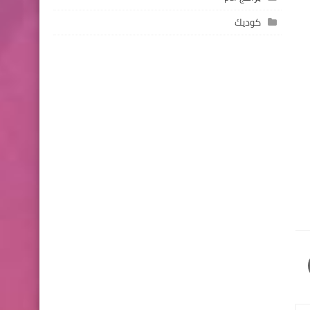
كوديك