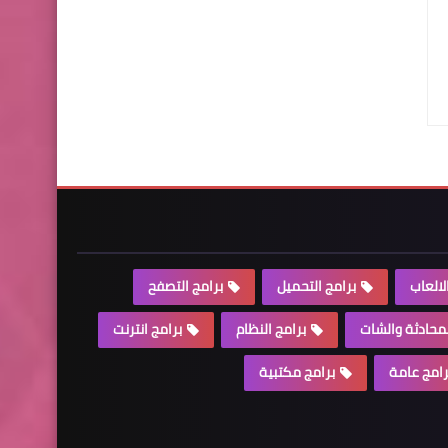
لالعاب
برامج التحميل
برامج التصفح
لمحادثة والشات
برامج النظام
برامج انترنت
رامج عامة
برامج مكتبية