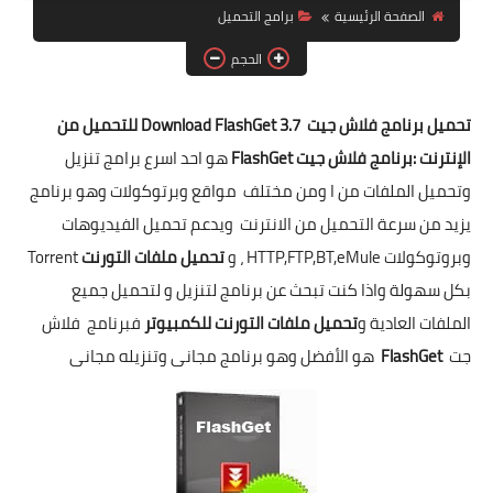
الصفحة الرئيسية
برامج التحميل
برامج الماك MAC
الحجم
تحميل برنامج فلاش جيت Download FlashGet 3.7 للتحميل من
الإنترنت
:برنامج فلاش جيت FlashGet
هو احد اسرع برامج تنزيل
وتحميل الملفات من ا ومن مختلف مواقع وبرتوكولات وهو برنامج
يزيد من سرعة التحميل من الانترنت ويدعم تحميل الفيديوهات
وبروتوكولات HTTP,FTP,BT,eMule ، و
تحميل ملفات التورنت
Torrent
بكل سهولة واذا كنت تبحث عن برنامج لتنزيل و لتحميل جميع
الملفات العادية و
تحميل ملفات التورنت للكمبيوتر
فبرنامج فلاش
جت
FlashGet
هو الأفضل وهو برنامج مجانى وتنزيله مجانى