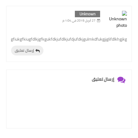
Unknown
27 أبريل 2019 في 1:04 م
gjhjuvkgfiukgfkiugfdlkjgfkgukfdkjufdlkjufdjufdkjgulmkdfukgjjglifdlkhgjkg
إرسال تعليق
إرسال تعليق