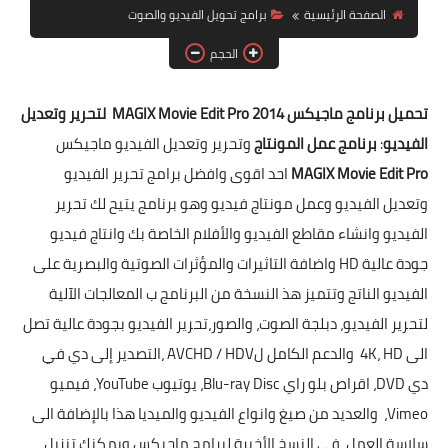
الصفحة الرئيسية
برامج تحويل الفيديو والصوت
برامج الماك MAC
الحجم
تحميل برنامج ماجيكس MAGIX Movie Edit Pro 2014 لتحرير وتعديل
الفيديو
:
برنامج عمل المونتاج
وتحرير وتعديل الفيديو ماجيكس
MAGIX Movie Edit Pro
احد اقوى وافضل برامج تحرير الفيديو
وتعديل الفيديو وعمل مونتاج فيديو وهو برنامج يتيح لك تحرير
الفيديو وانشاء مقاطع الفيديو والأفلام الخاصة بك وانتاج فيديو
جودة عالية HD واضافة التاثيرات والمؤثرات الصوتية والبصرية على
الفيديو الناتج وتتميز هذ النسخة من البرنامج ب المعالجات الآلية
لتحرير الفيديو، دبلجة الصوت، والصور،تحرير الفيديو بجودة عالية تصل
الى 4K، HD والدعم الكامل لAVCHD / HDV ،التصدير إلى دي في
دي DVD، اقراص بلو راي Blu-ray Disc، يوتيوب YouTube، فيميو
Vimeo، والعديد من صيغ وانواع الفيديو والميديا هذا بالإضافة الى
سلاسة العمل في النسخ الأخيرة لبرامج ماجيكس ويمكنك تنزيل