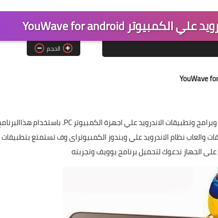
مبيوتر YouWave for android
الحجم
هو برنامج يتيح لك تشغيل العاب وبرامج وتطبيقات الاندرويد علي اجهزة الكمبيوتر PC. باستخدام هذاالبر
ت والعاب نظام الاندرويد علي ويندوز الكمبيوتراى وف تستمتع بتطبيقات
على الجهاز ندعوك لتحميل
برنامج يوويف
وتجربته