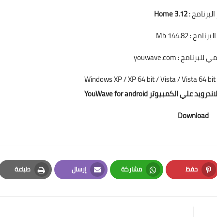
البرنامج :
Home 3.12
نامج : 144.82 Mb
رنامج : youwave.com
 الكمبيوتر YouWave for android
Download
حفظ
مشاركة
إرسال
طباعة
Print
Email
Whatsapp
Pinterest