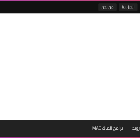
اتصل بنا
من نحن
رويد
برامج الماك MAC